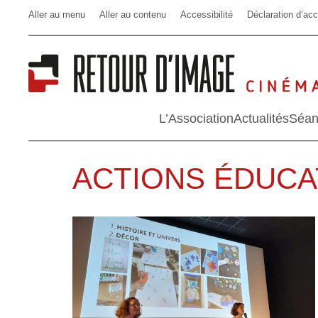
Aller au menu
Aller au contenu
Accessibilité
Déclaration d’acc
L’Association
Actualités
Séan
ACTIONS ÉDUCA