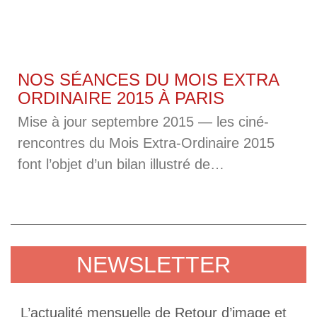
NOS SÉANCES DU MOIS EXTRA
ORDINAIRE 2015 À PARIS
Mise à jour septembre 2015 — les ciné-
rencontres du Mois Extra-Ordinaire 2015
font l’objet d’un bilan illustré de
photographies auquel vous pouvez accéder
en suivant ce lien. Du 14 mai au 14 juin
2015, Paris fête les initiatives des
associations et lieux publics pour
NEWSLETTER
l’accessibilité universelle. Retour d’image et
ses partenaires proposent, dans le cadre
L’actualité mensuelle de Retour d’image et