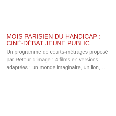
MOIS PARISIEN DU HANDICAP :
CINÉ-DÉBAT JEUNE PUBLIC
Un programme de courts-métrages proposé
par Retour d’image : 4 films en versions
adaptées ; un monde imaginaire, un lion, un
merveilleux présent, des lettres et des mots
à rassembler, autant de sujets à discuter
avec nos intervenants, le 2 juillet.