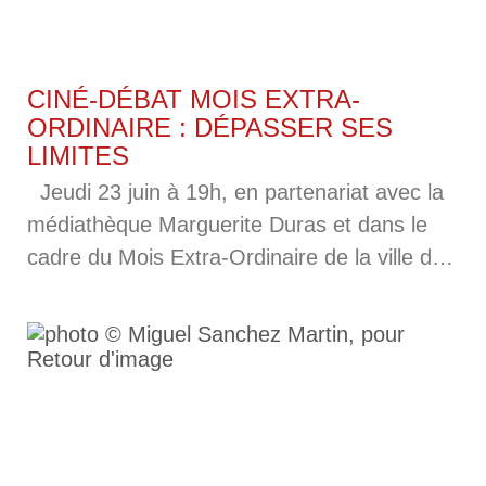
CINÉ-DÉBAT MOIS EXTRA-
ORDINAIRE : DÉPASSER SES
LIMITES
Jeudi 23 juin à 19h, en partenariat avec la
médiathèque Marguerite Duras et dans le
cadre du Mois Extra-Ordinaire de la ville de
Paris, Retour d’image présente un ciné-
débat autour d’un documentaire inédit en
France. Programme : Gabor, de Sebastián
Alfie, (documentaire, Espagne, 2013, 69
minutes). Résumé : Sebastián Alfie reçoit la
commande