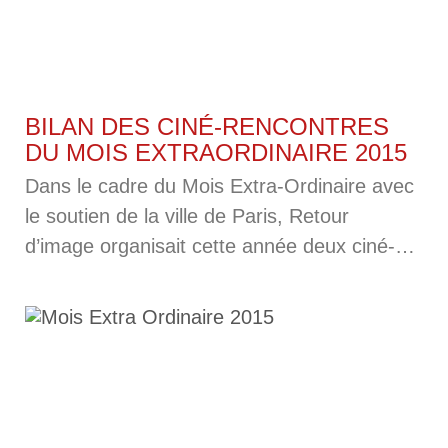
BILAN DES CINÉ-RENCONTRES
DU MOIS EXTRAORDINAIRE 2015
Dans le cadre du Mois Extra-Ordinaire avec
le soutien de la ville de Paris, Retour
d’image organisait cette année deux ciné-
rencontres et suppléait, de plus, à
l’accessibilité d’une troisième. Les films
étaient audiodécrits, sous-titrés, et les
débats également accessibles avec la LSF,
la boucle magnétique et en une occasion, la