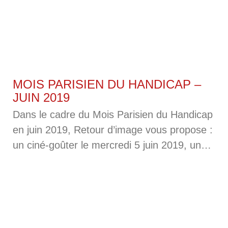
Adieu, grisaille
MOIS PARISIEN DU HANDICAP –
JUIN 2019
Dans le cadre du Mois Parisien du Handicap
en juin 2019, Retour d’image vous propose :
un ciné-goûter le mercredi 5 juin 2019, un
atelier d’initiation à l’écriture
d’audiodescription le samedi 15 juin 2019 Un
ciné-débat autour du film « Sur la pointe des
pieds » le jeudi 20 juin