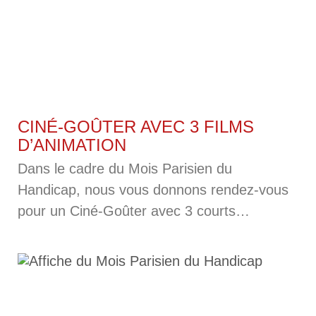
ses côtés pour
CINÉ-GOÛTER AVEC 3 FILMS
D’ANIMATION
Dans le cadre du Mois Parisien du
Handicap, nous vous donnons rendez-vous
pour un Ciné-Goûter avec 3 courts
métrages d’animation à destination du jeune
public le mercredi 5 juin à 14h. Les films
seront projetés en audiodescription et sous-
titrés. Mimi & Lisa N’aie pas peur du noir –