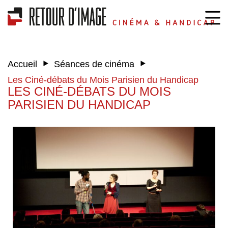
‣
‣
Accueil
Séances de cinéma
Les Ciné-débats du Mois Parisien du Handicap
LES CINÉ-DÉBATS DU MOIS
PARISIEN DU HANDICAP