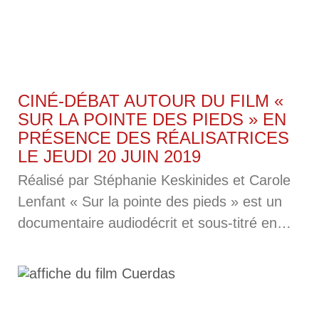
spectateur non-voyant, et appréhendé,
CINÉ-DÉBAT AUTOUR DU FILM «
SUR LA POINTE DES PIEDS » EN
PRÉSENCE DES RÉALISATRICES
LE JEUDI 20 JUIN 2019
Réalisé par Stéphanie Keskinides et Carole
Lenfant « Sur la pointe des pieds » est un
documentaire audiodécrit et sous-titré en
version SME réalisé en 2018. Résumé :
Rubens, 10 ans, est atteint d’une maladie
génétique rare qui va progressivement
l’invalider. Sa maman se bat chaque jour à