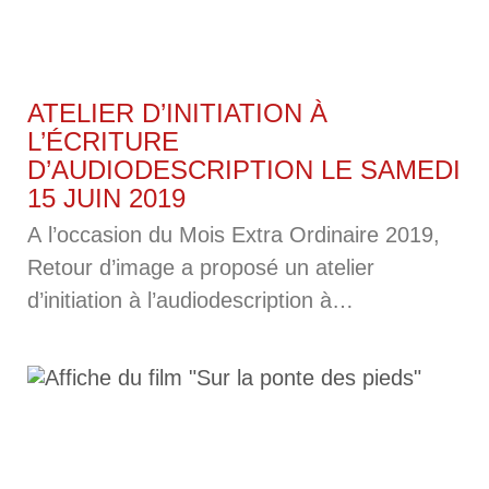
ATELIER D’INITIATION À
L’ÉCRITURE
D’AUDIODESCRIPTION LE SAMEDI
15 JUIN 2019
A l’occasion du Mois Extra Ordinaire 2019,
Retour d’image a proposé un atelier
d’initiation à l’audiodescription à
la médiathèque Marguerite Yourcenar.
L’atelier était conçu par Marie Fiore et
Marie-Pierre Warnault assistées de Béatrice
Zuccarelli. Descriptif de l’atelier Après avoir
mis en évidence la nature des besoins d’un