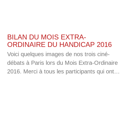
BILAN DU MOIS EXTRA-
ORDINAIRE DU HANDICAP 2016
Voici quelques images de nos trois ciné-
débats à Paris lors du Mois Extra-Ordinaire
2016. Merci à tous les participants qui ont
opté pour ces séances plutôt que pour
les évènements footbalistiques de l’Euro,
même quand la France jouait. Merci à la ville
de Paris pour son soutien, à l’équipe
professionnelle de Retour d’image