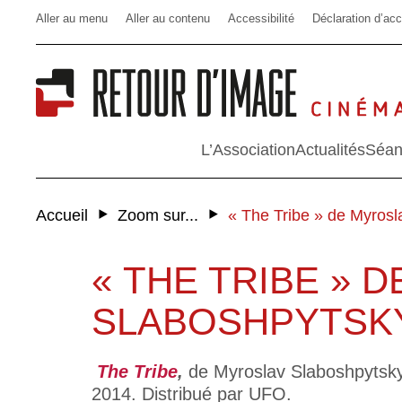
Aller au menu
Aller au contenu
Accessibilité
Déclaration d’acc
L’Association
Actualités
Séan
‣
‣
Accueil
Zoom sur...
« The Tribe » de Myrosl
« THE TRIBE » 
SLABOSHPYTSK
The Tribe
,
de Myroslav Slaboshpytskyi
2014. Distribué par UFO.