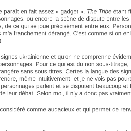
e paraît en fait assez « gadget ».
The Tribe
étant f
onnages, ou encore la scène de dispute entre les 
 de ce qui se joue précisément entre eux. Personn
s m’a franchement dérangé. C’est comme si on enlev
)
des signes ukrainienne et qu’on ne comprenne évide
es personnages. Pour ce qui est du non sous-titrage,
rangère sans sous-titres. Certes la langue des signe
ndre, même intuitivement, et je ne vois pas pourqu
personnages parlent et se disputent beaucoup et 
de leur débat. Selon moi, il n’y a donc pas vraiment 
ix considéré comme audacieux et qui permet de renv