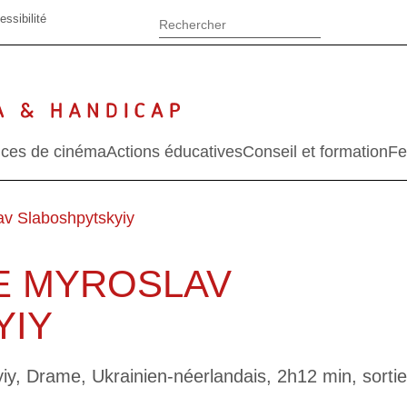
essibilité
ces de cinéma
Actions éducatives
Conseil et formation
Fe
av Slaboshpytskyiy
DE MYROSLAV
YIY
y, Drame, Ukrainien-néerlandais, 2h12 min, sortie 