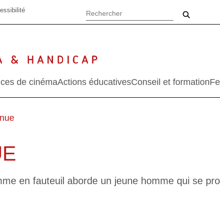
essibilité
ces de cinéma
Actions éducatives
Conseil et formation
Fe
enue
UE
mme en fauteuil aborde un jeune homme qui se pros