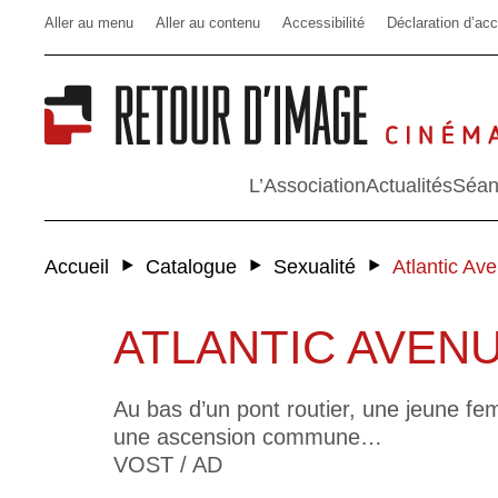
Aller au menu
Aller au contenu
Accessibilité
Déclaration d’acc
L’Association
Actualités
Séan
‣
‣
‣
Accueil
Catalogue
Sexualité
Atlantic Av
ATLANTIC AVEN
Au bas d’un pont routier, une jeune fe
une ascension commune…
VOST / AD