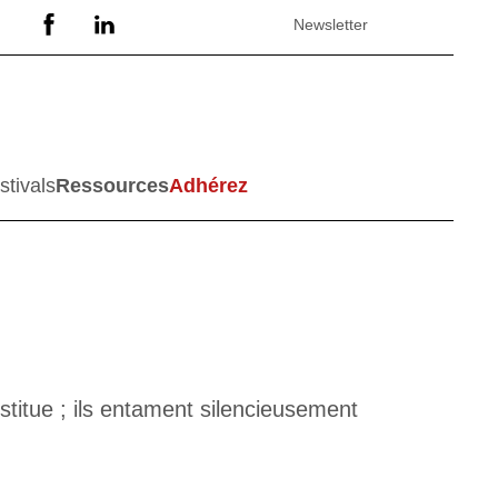
Newsletter
stivals
Ressources
Adhérez
titue ; ils entament silencieusement