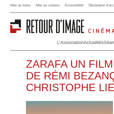
Aller au menu
Aller au contenu
Accessibilité
Déclaration d’acc
L’Association
Actualités
Séan
ZARAFA UN FILM
DE RÉMI BEZAN
CHRISTOPHE LI