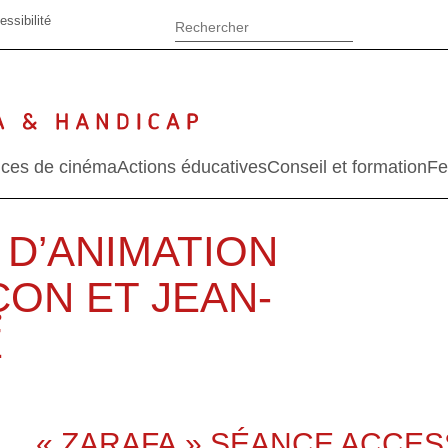
essibilité
ces de cinéma
Actions éducatives
Conseil et formation
Fe
 D’ANIMATION
ÇON ET JEAN-
E
« ZARAFA » SÉANCE ACCES