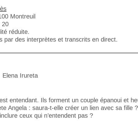
iès
100 Montreuil
8 20
té réduite.
par des interprètes et transcrits en direct.
 Elena Irureta
st entendant. Ils forment un couple épanoui et heu
ète Angela : saura-t-elle créer un lien avec sa fil
inclure ceux qui n’entendent pas ?