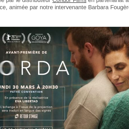
e par le distributeur
Condor Films
en partenariat a
rice, animée par notre intervenante Barbara Fougère