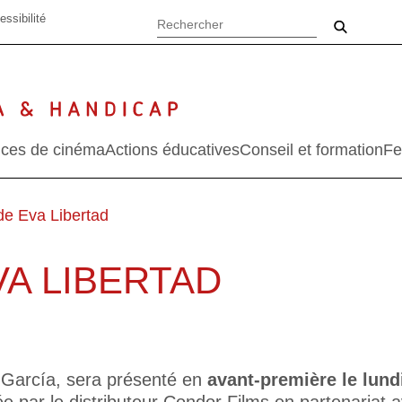
essibilité
ces de cinéma
Actions éducatives
Conseil et formation
Fe
de Eva Libertad
VA LIBERTAD
d García, sera présenté en
avant-première le lund