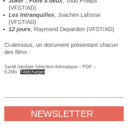
Joker : Folie à deux
, Todd Phillips
(VFST/AD)
Les Intranquilles
, Joachim Lafosse
(VFST/AD)
12 jours
, Raymond Depardon (VFST/AD)
Ci-dessous, un document présentant chacun
des films :
Santé mentale Sélection thématique – PDF –
9,2Mo
Télécharger
NEWSLETTER