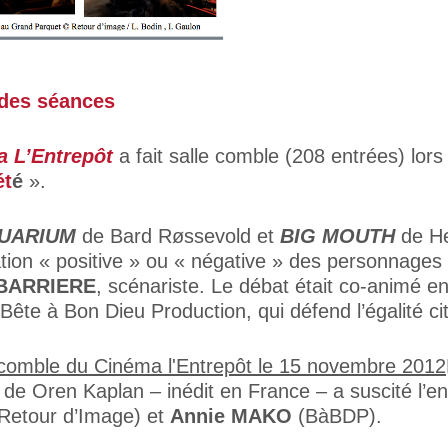
 des séances
a L’Entrepôt
a fait salle comble (208 entrées) lors
ét
é
».
UARIUM
de Bard Røssevold et
BIG MOUTH
de He
ation « positive » ou « négative » des personnages
 BARRIERE
, scénariste. Le débat était co-animé 
e Bête à Bon Dieu Production, qui défend l’égalité 
de Oren Kaplan – inédit en France – a suscité l’en
Retour d’Image) et
Annie MAKO
(BàBDP).