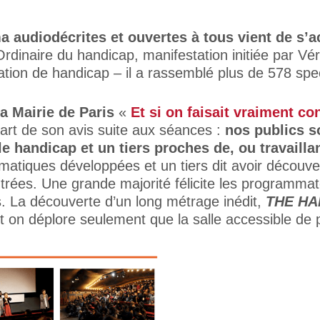
a audiodécrites et ouvertes à tous vient de s’a
Ordinaire du handicap, manifestation initiée par V
tion de handicap – il a rassemblé plus de 578 spe
la Mairie de Paris
«
Et si on faisait vraiment c
part de son avis suite aux séances :
nos publics s
le handicap et un tiers proches de, ou travail
ématiques développées et un tiers dit avoir découv
ntrées. Une grande majorité félicite les programmate
. La découverte d’un long métrage inédit,
THE H
t on déplore seulement que la salle accessible de pl