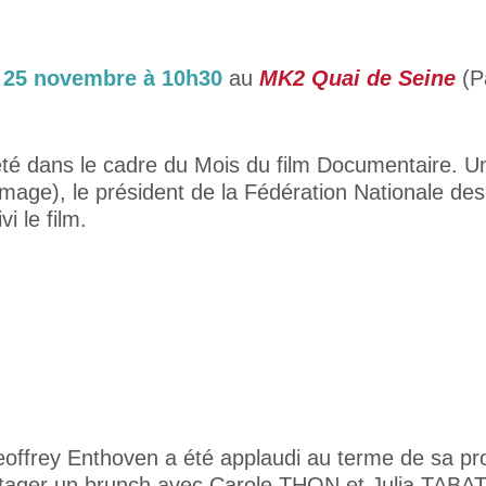
 25 novembre à 10h30
au
MK2 Quai de Seine
(P
eté dans le cadre du Mois du film Documentaire. 
image), le président de la Fédération Nationale d
i le film.
ffrey Enthoven a été applaudi au terme de sa proje
rtager un brunch avec Carole THON et Julia TABAT