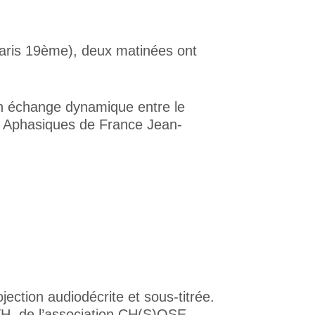
aris 19ème), deux matinées ont
Un échange dynamique entre le
es Aphasiques de France Jean-
ction audiodécrite et sous-titrée.
H, de l’association CH(S)OSE,