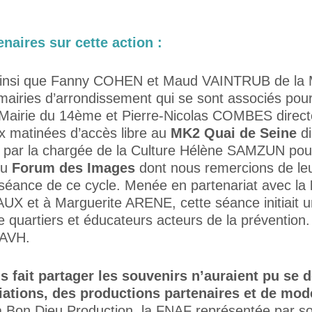
aires sur cette action :
insi que Fanny COHEN et Maud VAINTRUB de la Mi
mairies d’arrondissement qui se sont associés pour 
Mairie du 14ème et Pierre-Nicolas COMBES direc
ux matinées d’accès libre au
MK2 Quai de Seine
di
 par la chargée de la Culture Hélène SAMZUN pour
du
Forum des Images
dont nous remercions de l
éance de ce cycle. Menée en partenariat avec la
X et à Marguerite ARENE, cette séance initiait u
 quartiers et éducateurs acteurs de la prévention
’AVH.
s fait partager les souvenirs n’auraient pu se d
ations, des productions partenaires et de modé
 à Bon Dieu Production, la FNAF représentée par 