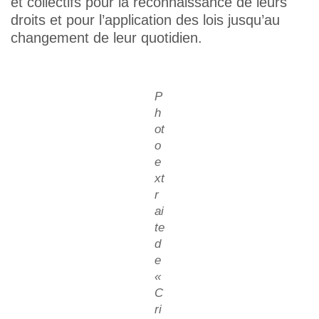
et collectifs pour la reconnaissance de leurs
droits et pour l’application des lois jusqu’au
changement de leur quotidien.
P
h
ot
o
e
xt
r
ai
te
d
e
«
C
ri