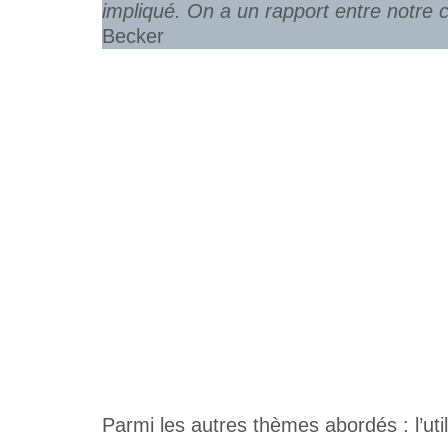
impliqué.
On a un rapport entre notre co
Becker
Parmi les autres thèmes abordés : l’ut