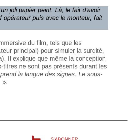
 joli papier peint. Là, le fait d’avoir
f opérateur puis avec le monteur, fait
immersive du film, tels que les
ur principal) pour simuler la surdité,
a). Il explique que même la conception
-titres ne sont pas présents durant les
rend la langue des signes. Le sous-
.
».
S'ABONNER