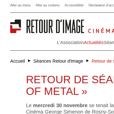
Aller au menu
Aller au contenu
Accessibilité
Déclaration d’acc
L’Association
Actualités
Séan
‣
‣
Accueil
Séances Retour d'image
Retour de 
RETOUR DE SÉA
OF METAL »
Le
mercredi 30 novembre
se tenait l
Cinéma George Simenon de Rosny-Sous-