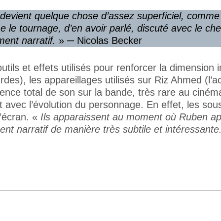
l devient quelque chose d’assez superficiel, comme un
le tournage, d’en avoir parlé, discuté avec le che
ent narratif.
» ─ Nicolas Becker
ils et effets utilisés pour renforcer la dimension 
), les appareillages utilisés sur Riz Ahmed (l’acte
sence total de son sur la bande, très rare au ciném
 avec l’évolution du personnage. En effet, les sous
’écran. «
Ils apparaissent au moment où Ruben app
ent narratif de manière très subtile et intéressante