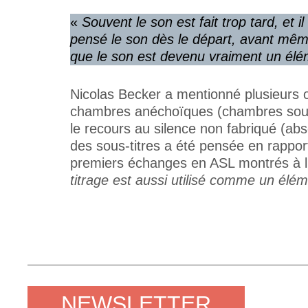
«
Souvent le son est fait trop tard, et i
pensé le son dès le départ, avant même 
que le son est devenu vraiment un élém
Nicolas Becker a mentionné plusieurs out
chambres anéchoïques (chambres sourdes
le recours au silence non fabriqué (ab
des sous-titres a été pensée en rapport
premiers échanges en ASL montrés à l
titrage est aussi utilisé comme un élém
NEWSLETTER