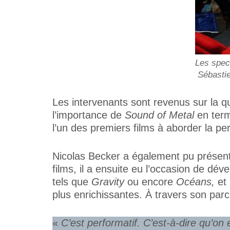
Les spect
Sébastien
Les intervenants sont revenus sur la ques
l’importance de
Sound of Metal
en term
l’un des premiers films à aborder la per
Nicolas Becker a également pu présent
films, il a ensuite eu l’occasion de d
tels que
Gravity
ou encore
Océans,
et
plus enrichissantes. À travers son parc
«
C’est performatif. C’est-à-dire qu’on 