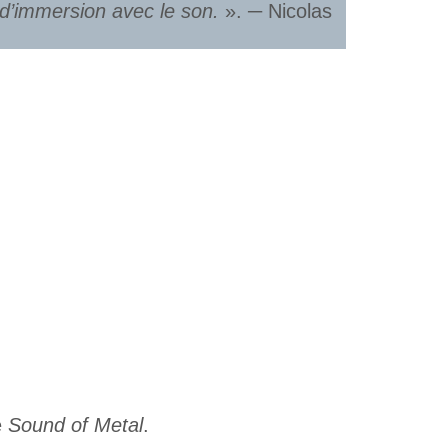
te d’immersion avec le son.
». ─ Nicolas
e
Sound of Metal
.