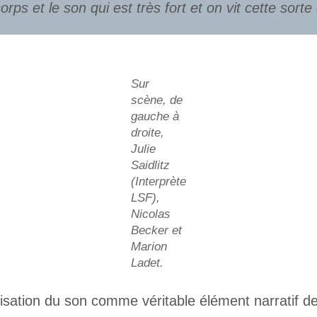
rps et le son qui est très fort et on vit cette sor
Sur
scène, de
gauche à
droite,
Julie
Saidlitz
(Interprète
LSF),
Nicolas
Becker et
Marion
Ladet.
ilisation du son comme véritable élément narratif d