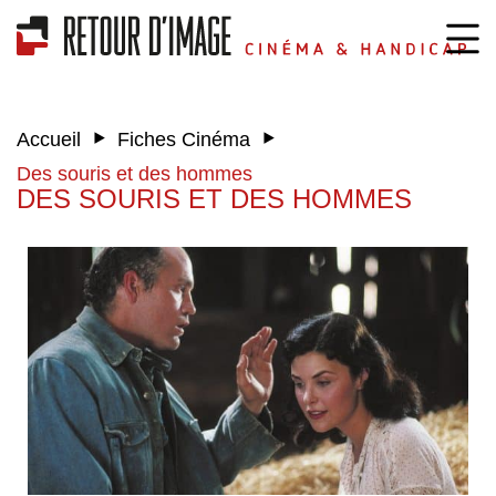
‣
‣
Accueil
Fiches Cinéma
Des souris et des hommes
DES SOURIS ET DES HOMMES